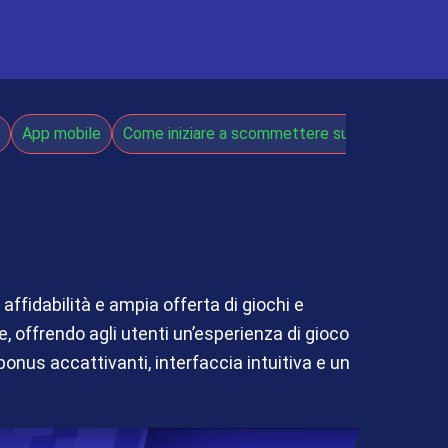
App mobile
Come iniziare a scommettere su Winnita?
C
affidabilità e ampia offerta di giochi e
 offrendo agli utenti un’esperienza di gioco
bonus accattivanti, interfaccia intuitiva e un