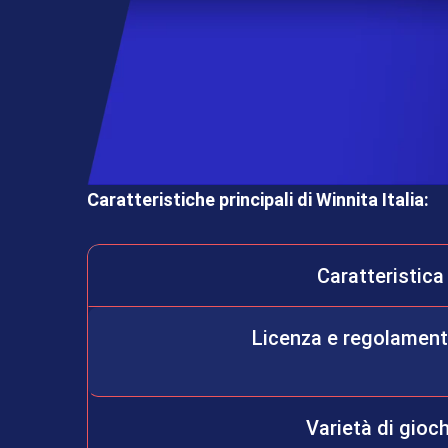
Caratteristiche principali di Winnita Italia:
Caratteristica
Licenza e regolamen
Varietà di gioch