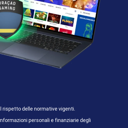
l rispetto delle normative vigenti.
nformazioni personali e finanziarie degli