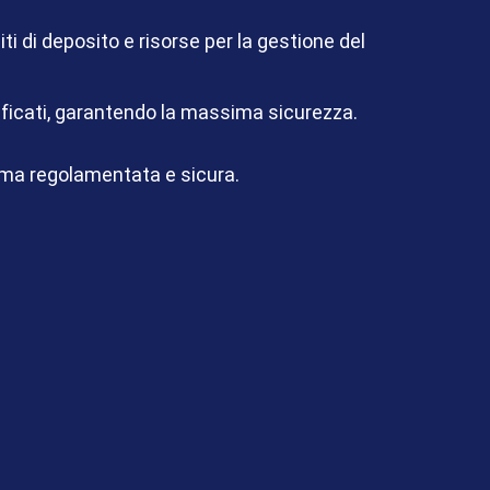
i di deposito e risorse per la gestione del
tificati, garantendo la massima sicurezza.
forma regolamentata e sicura.