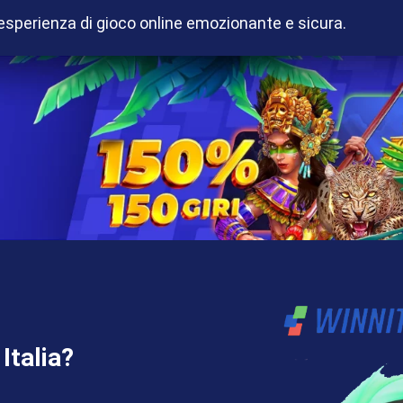
n’esperienza di gioco online emozionante e sicura.
Italia?