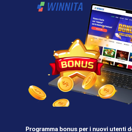
Programma bonus per i nuovi utenti d