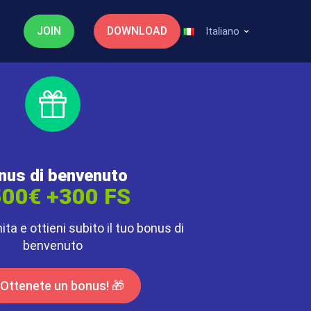
JOIN
DOWNLOAD
Italiano
nus di benvenuto
00€ +300 FS
nita e ottieni subito il tuo bonus di
benvenuto
Ottenete un bonus! 🎁